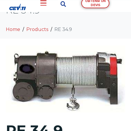
OBTENIR UN
DEVIS
RE 34.9
Home
Products
RE 34.9
RE 34.9