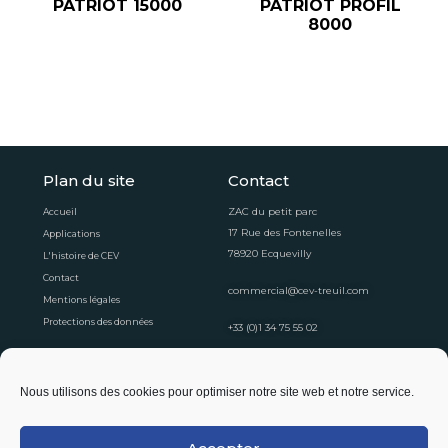
PATRIOT 15000
PATRIOT PROFIL
8000
Plan du site
Contact
ZAC du petit parc
Accueil
17 Rue des Fontenelles
Applications
78920 Ecquevilly
L'histoire de CEV
Contact
commercial@cev-treuil.com
Mentions légales
Protections des données
+33 (0)1 34 75 55 02
Horaires d'ouvertures
Nous utilisons des cookies pour optimiser notre site web et notre service.
Du lundi au vendredi
8:30 - 12:30
13:30 - 16:30