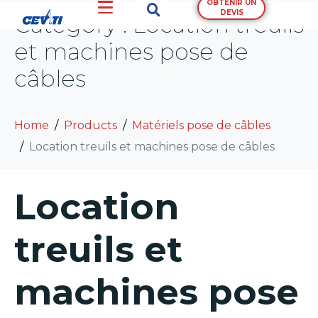
OBTENIR UN
DEVIS
Category :
Location treuils
et machines pose de
câbles
Home
Products
Matériels pose de câbles
Location treuils et machines pose de câbles
Location
treuils et
machines pose