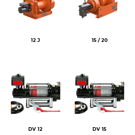
12 J
15 / 20
DV 12
DV 15