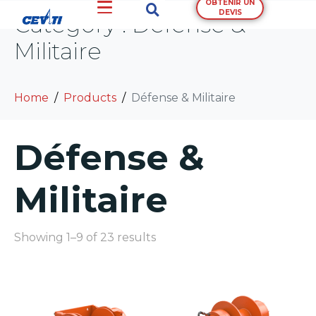
OBTENIR UN
DEVIS
Category :
Défense &
Militaire
Home
Products
Défense & Militaire
Défense &
Militaire
Showing 1–9 of 23 results