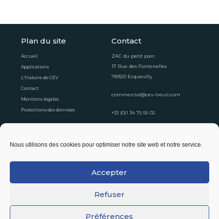
Plan du site
Contact
ZAC du petit parc
Accueil
17 Rue des Fontenelles
Applications
78920 Ecquevilly
L'histoire de CEV
Contact
commercial@cev-treuil.com
Mentions légales
Protections des données
+33 (0)1 34 75 55 02
Horaires d'ouvertures
Nous utilisons des cookies pour optimiser notre site web et notre service.
Du lundi au vendredi
8:30 - 12:30
13:30 - 16:30
Accepter
Suivez-nous !
Refuser
Préférences