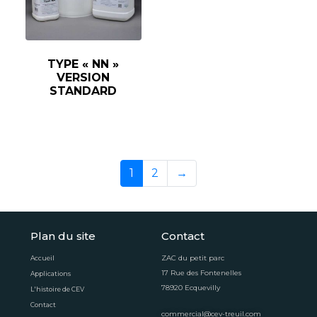
TYPE « NN »
VERSION
STANDARD
1
2
→
Plan du site
Contact
ZAC du petit parc
Accueil
17 Rue des Fontenelles
Applications
78920 Ecquevilly
L'histoire de CEV
Contact
commercial@cev-treuil.com