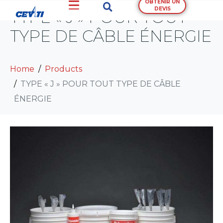
OBTENIR UN
DEVIS
TYPE « J » POUR TOUT
TYPE DE CÂBLE ÉNERGIE
Home
Products
TYPE « J » POUR TOUT TYPE DE CÂBLE
ÉNERGIE