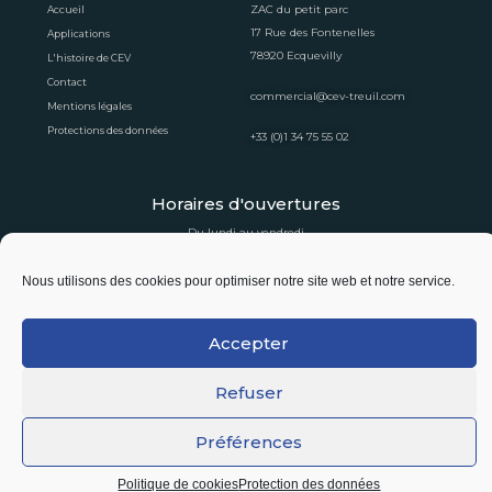
ZAC du petit parc
Accueil
17 Rue des Fontenelles
Applications
78920 Ecquevilly
L'histoire de CEV
Contact
commercial@cev-treuil.com
Mentions légales
Protections des données
+33 (0)1 34 75 55 02
Horaires d'ouvertures
Du lundi au vendredi
8:30 - 12:30
13:30 - 16:30
Nous utilisons des cookies pour optimiser notre site web et notre service.
Suivez-nous !
Accepter
Refuser
Tous droits réservés CEV – Conception et réalisation ETIC INSA Technologies
Préférences
Politique de cookies
Protection des données