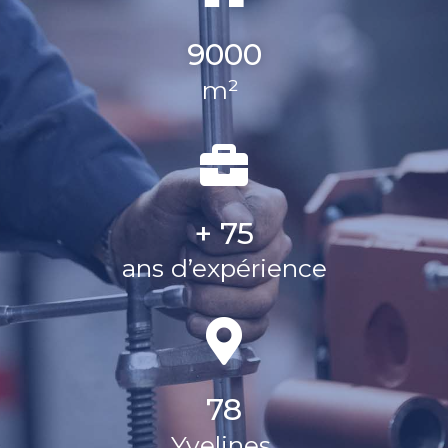
9000
m²
+ 75
ans d’expérience
78
Yvelines