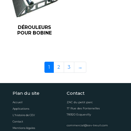
DÉROULEURS
POUR BOBINE
1
2
3
→
Plan du site
Contact
ZAC du petit parc
Accueil
17 Rue des Fontenelles
Applications
78920 Ecquevilly
L'histoire de CEV
Contact
commercial@cev-treuil.com
Mentions légales