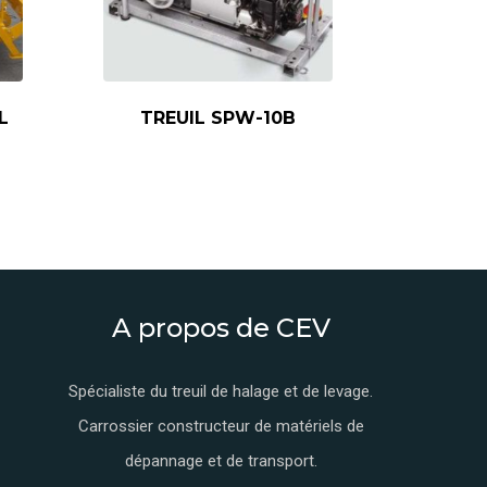
L
TREUIL SPW-10B
A propos de CEV
Spécialiste du treuil de halage et de levage.
Carrossier constructeur de matériels de
dépannage et de transport.