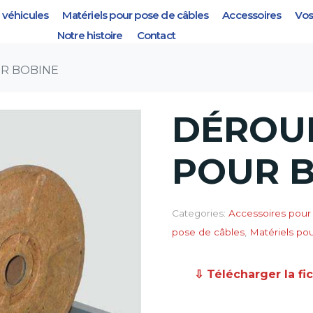
véhicules
Matériels pour pose de câbles
Accessoires
Vos
 BOBINE
Notre histoire
Contact
R BOBINE
DÉROU
POUR 
Categories:
Accessoires pour 
pose de câbles
,
Matériels po
⇩ Télécharger la fi