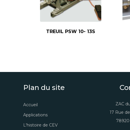
TREUIL PSW 10- 13S
Plan du site
Co
ZAC du
Accueil
17 Rue de
Applications
78920 
L'histoire de CEV