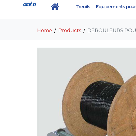
Treuils
Equipements pour 
DÉROULEURS POUR
Home
Products
DÉROULEURS POU