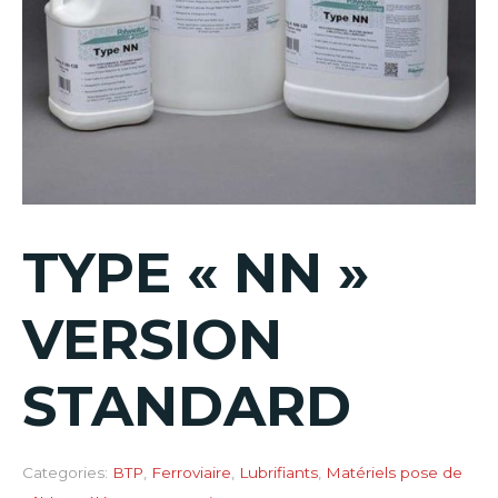
TYPE « NN »
VERSION
STANDARD
Categories:
BTP
,
Ferroviaire
,
Lubrifiants
,
Matériels pose de