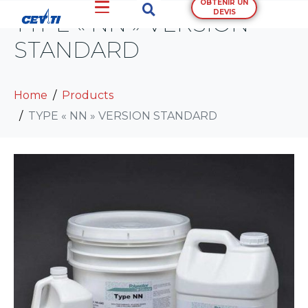
OBTENIR UN
DEVIS
TYPE « NN » VERSION
STANDARD
Home
Products
TYPE « NN » VERSION STANDARD