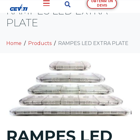
OBTENIR UN
DEVIS
RAMPES LED EXTRA
PLATE
Home
Products
RAMPES LED EXTRA PLATE
RAMPES LED