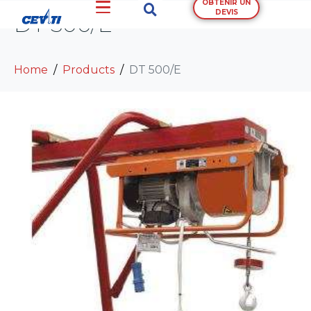
OBTENIR UN
DEVIS
DT 500/E
Home
Products
DT 500/E