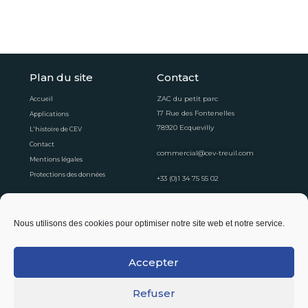
Plan du site
Contact
ZAC du petit parc
Accueil
17 Rue des Fontenelles
Applications
78920 Ecquevilly
L'histoire de CEV
Contact
commercial@cev-treuil.com
Mentions légales
Protections des données
+33 (0)1 34 75 55 02
Horaires d'ouvertures
Nous utilisons des cookies pour optimiser notre site web et notre service.
Du lundi au vendredi
8:30 - 12:30
13:30 - 16:30
Accepter
Suivez-nous !
Refuser