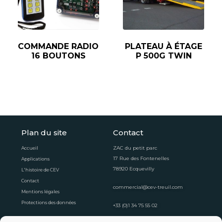
COMMANDE RADIO
PLATEAU À ÉTAGE
16 BOUTONS
P 500G TWIN
Plan du site
Contact
ZAC du petit parc
Accueil
17 Rue des Fontenelles
Applications
78920 Ecquevilly
L'histoire de CEV
Contact
commercial@cev-treuil.com
Mentions légales
Protections des données
+33 (0)1 34 75 55 02