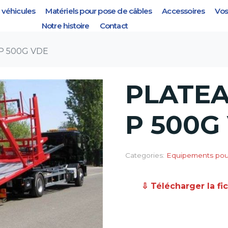
véhicules
Matériels pour pose de câbles
Accessoires
Vos
 500G VDE
Notre histoire
Contact
P 500G VDE
PLATEA
P 500G
Categories:
Equipements pour
⇩ Télécharger la fi