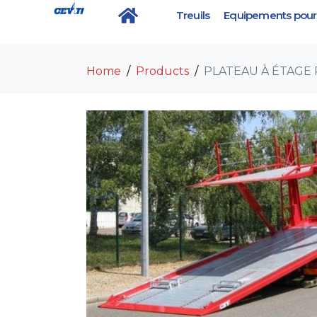
Treuils
Equipements pour 
PLATEAU À ÉTAGE P
Home
Products
PLATEAU À ÉTAGE 