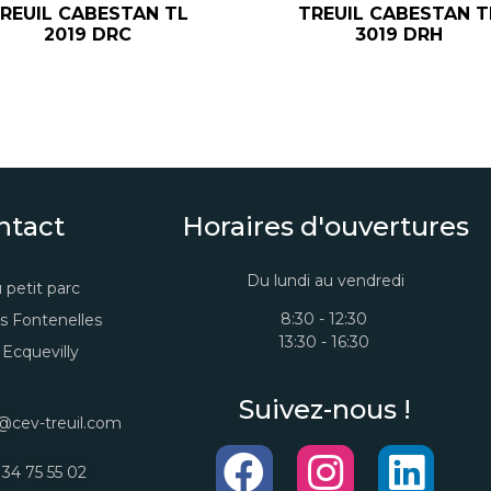
REUIL CABESTAN TL
TREUIL CABESTAN T
2019 DRC
3019 DRH
ntact
Horaires d'ouvertures
Du lundi au vendredi
 petit parc
8:30 - 12:30
s Fontenelles
13:30 - 16:30
Ecquevilly
Suivez-nous !
@cev-treuil.com
 34 75 55 02