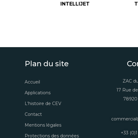
INTELLIJET
T
Plan du site
Co
ZAC du
Accueil
17 Rue de
Applications
78920 
L'histoire de CEV
Contact
commercial
Mentions légales
+33 (0)1
Protections des données