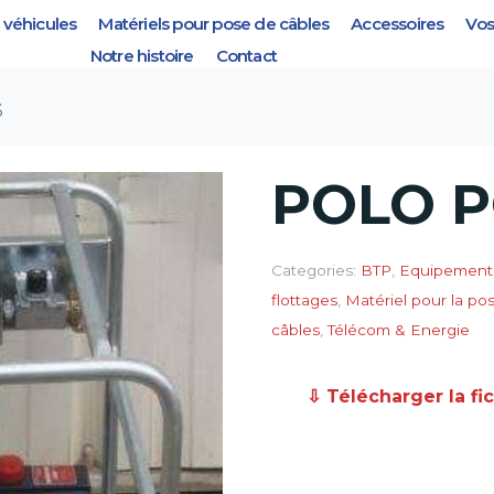
véhicules
Matériels pour pose de câbles
Accessoires
Vos
Notre histoire
Contact
3
POLO P
Categories:
BTP
,
Equipement
flottages
,
Matériel pour la po
câbles
,
Télécom & Energie
⇩ Télécharger la fi