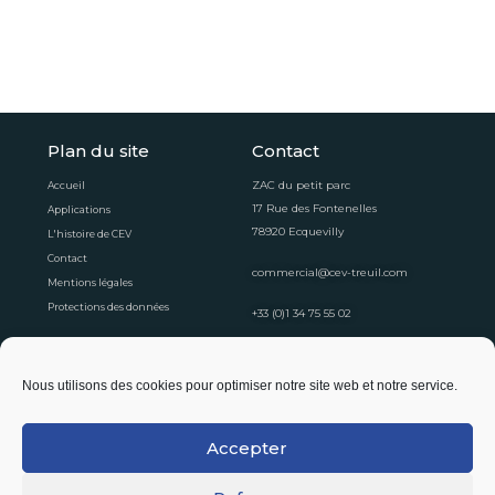
Plan du site
Contact
ZAC du petit parc
Accueil
17 Rue des Fontenelles
Applications
78920 Ecquevilly
L'histoire de CEV
Contact
commercial@cev-treuil.com
Mentions légales
Protections des données
+33 (0)1 34 75 55 02
Horaires d'ouvertures
Nous utilisons des cookies pour optimiser notre site web et notre service.
Du lundi au vendredi
8:30 - 12:30
13:30 - 16:30
Accepter
Suivez-nous !