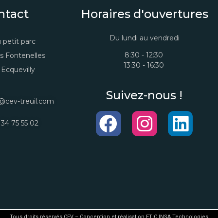
ntact
Horaires d'ouvertures
Du lundi au vendredi
 petit parc
8:30 - 12:30
s Fontenelles
13:30 - 16:30
Ecquevilly
Suivez-nous !
@cev-treuil.com
 34 75 55 02
Tous droits réservés CEV – Conception et réalisation ETIC INSA Technologies