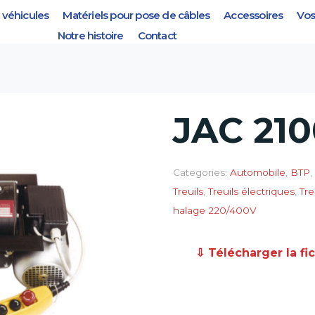
véhicules
Matériels pour pose de câbles
Accessoires
Vos
Notre histoire
Contact
JAC 21
Categories:
Automobile
,
BTP
,
Treuils
,
Treuils électriques
,
Tre
halage 220/400V
⇩ Télécharger la fi