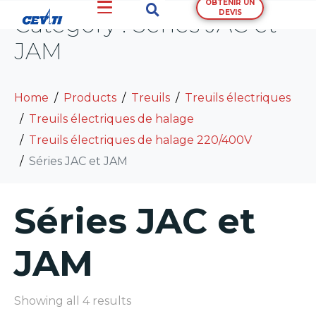
OBTENIR UN
DEVIS
Category :
Séries JAC et
JAM
Home
Products
Treuils
Treuils électriques
Treuils électriques de halage
Treuils électriques de halage 220/400V
Séries JAC et JAM
Séries JAC et
JAM
Showing all 4 results