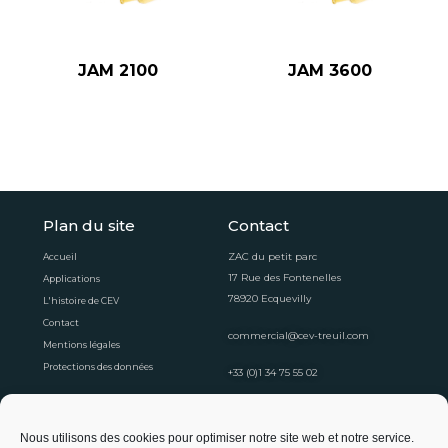
JAM 2100
JAM 3600
Plan du site
Contact
ZAC du petit parc
Accueil
17 Rue des Fontenelles
Applications
78920 Ecquevilly
L'histoire de CEV
Contact
commercial@cev-treuil.com
Mentions légales
Protections des données
+33 (0)1 34 75 55 02
Horaires d'ouvertures
Nous utilisons des cookies pour optimiser notre site web et notre service.