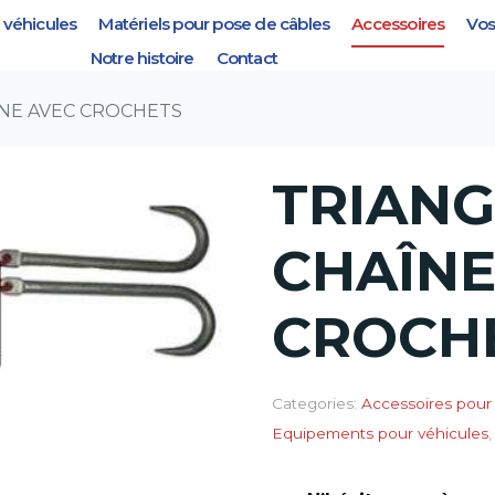
véhicules
Matériels pour pose de câbles
Accessoires
Vos
NE AVEC CROCHETS
Notre histoire
Contact
ÎNE AVEC CROCHETS
TRIANG
CHAÎNE
CROCH
Categories:
Accessoires pour
Equipements pour véhicules