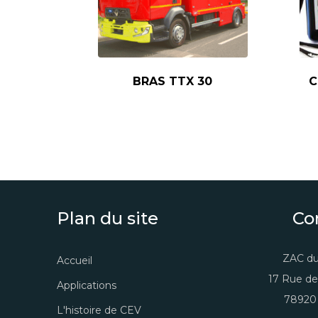
BRAS TTX 30
C
Plan du site
Co
ZAC du
Accueil
17 Rue de
Applications
78920 
L'histoire de CEV