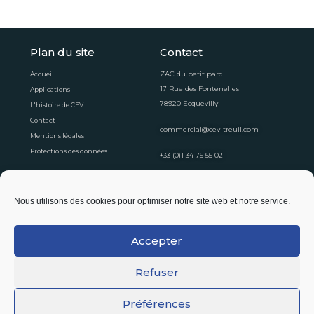
Plan du site
Contact
ZAC du petit parc
Accueil
17 Rue des Fontenelles
Applications
78920 Ecquevilly
L'histoire de CEV
Contact
commercial@cev-treuil.com
Mentions légales
Protections des données
+33 (0)1 34 75 55 02
Horaires d'ouvertures
Nous utilisons des cookies pour optimiser notre site web et notre service.
Du lundi au vendredi
8:30 - 12:30
13:30 - 16:30
Accepter
Suivez-nous !
Refuser
Préférences