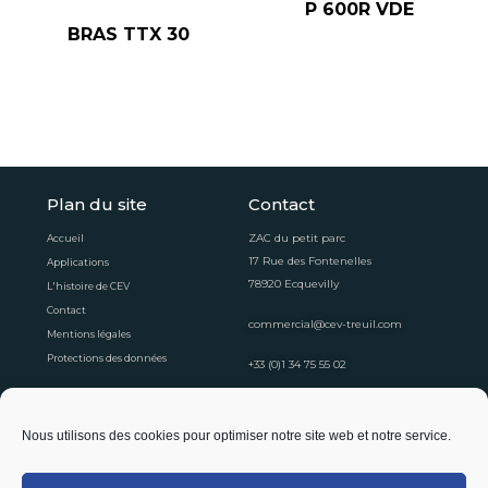
P 600R VDE
BRAS TTX 30
Plan du site
Contact
ZAC du petit parc
Accueil
17 Rue des Fontenelles
Applications
78920 Ecquevilly
L'histoire de CEV
Contact
commercial@cev-treuil.com
Mentions légales
Protections des données
+33 (0)1 34 75 55 02
Horaires d'ouvertures
Nous utilisons des cookies pour optimiser notre site web et notre service.
Du lundi au vendredi
8:30 - 12:30
13:30 - 16:30