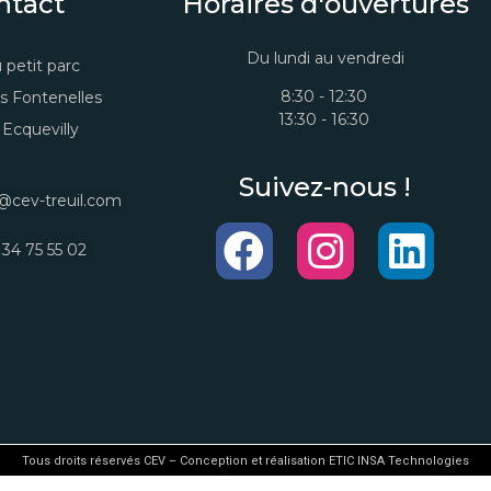
ntact
Horaires d'ouvertures
Du lundi au vendredi
 petit parc
8:30 - 12:30
s Fontenelles
13:30 - 16:30
Ecquevilly
Suivez-nous !
@cev-treuil.com
 34 75 55 02
Tous droits réservés CEV – Conception et réalisation ETIC INSA Technologies