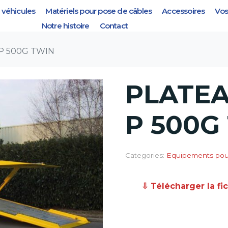
véhicules
Matériels pour pose de câbles
Accessoires
Vos
 500G TWIN
Notre histoire
Contact
P 500G TWIN
PLATEA
P 500G
Categories:
Equipements pour
⇩ Télécharger la fi