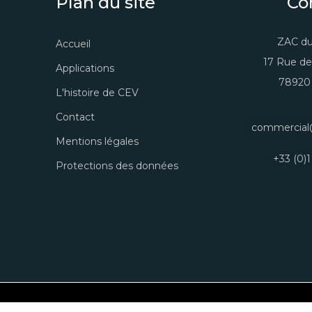
Plan du site
Co
ZAC du
Accueil
17 Rue de
Applications
78920 
L'histoire de CEV
Contact
commercial
Mentions légales
+33 (0)1
Protections des données