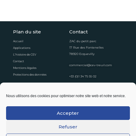
Plan du site
Contact
ZAC du petit parc
Accueil
17 Rue des Fontenelles
Applications
78920 Ecquevilly
L'histoire de CEV
Contact
commercial@cev-treuil.com
Mentions légales
Protections des données
+33 (0)1 34 75 55 02
Horaires d'ouvertures
Nous utilisons des cookies pour optimiser notre site web et notre service.
Du lundi au vendredi
8:30 - 12:30
13:30 - 16:30
Accepter
Suivez-nous !
Refuser