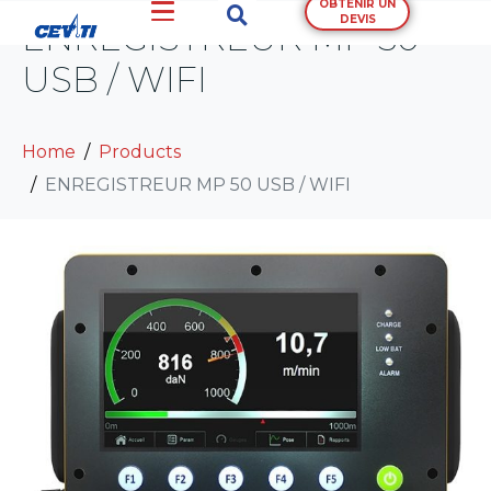
OBTENIR UN
DEVIS
ENREGISTREUR MP 50
USB / WIFI
Home
Products
ENREGISTREUR MP 50 USB / WIFI