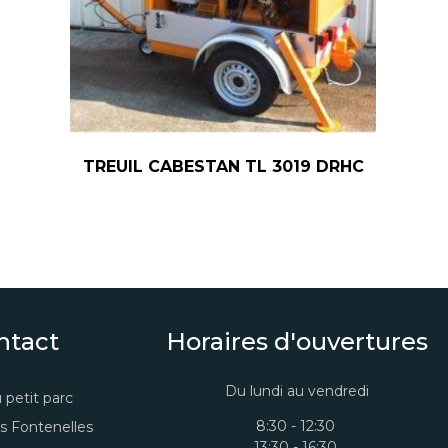
TREUIL CABESTAN TL 3019 DRHC
ntact
Horaires d'ouvertures
Du lundi au vendredi
 petit parc
8:30 - 12:30
s Fontenelles
13:30 - 16:30