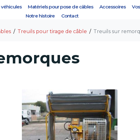
véhicules
Matériels pour pose de câbles
Accessoires
Vos
ur remorques
Notre histoire
Contact
âbles
Treuils pour tirage de câble
Treuils sur remor
 remorques