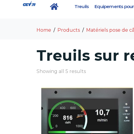
Treuils
Equipements pour 
Category :
Treuils s
Home
Products
Matériels pose de c
Treuils sur
Showing all 5 results