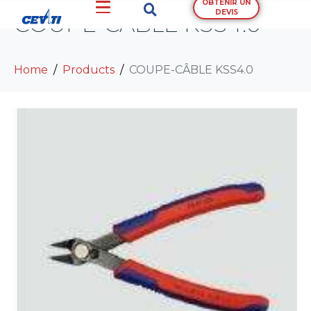
OBTENIR UN
DEVIS
COUPE-CÂBLE KSS4.0
Home
Products
COUPE-CÂBLE KSS4.0