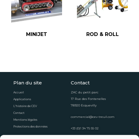
MINIJET
ROD & ROLL
Plan du site
Contact
ZAC du petit parc
Accueil
17 Rue des Fontenelles
Applications
78920 Ecquevilly
L'histoire de CEV
Contact
commercial@cev-treuil.com
Mentions légales
Protections des données
+33 (0)1 34 75 55 02