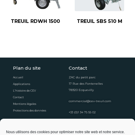
TREUIL RDWH 1500
TREUIL SBS 510 M
Plan du site
Contact
ZAC du petit parc
Accueil
17 Rue des Fontenelles
Applications
78920 Ecquevilly
L'histoire de CEV
Contact
commercial@cev-treuil.com
Mentions légales
Protections des données
+33 (0)1 34 75 55 02
Horaires d'ouvertures
Nous utilisons des cookies pour optimiser notre site web et notre service.