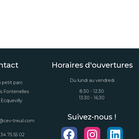
ntact
Horaires d'ouvertures
Du lundi au vendredi
 petit parc
8:30 - 12:30
s Fontenelles
13:30 - 16:30
Ecquevilly
Suivez-nous !
@cev-treuil.com
 34 75 55 02