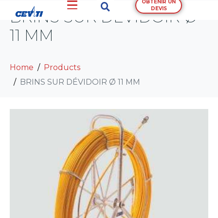
OBTENIR UN
DEVIS
BRINS SUR DÉVIDOIR Ø
11 MM
Home
Products
BRINS SUR DÉVIDOIR Ø 11 MM