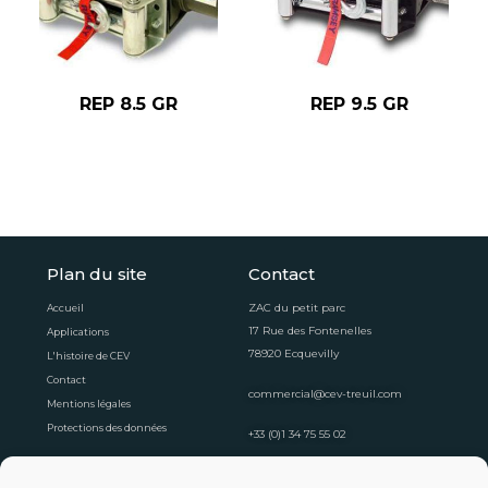
REP 8.5 GR
REP 9.5 GR
Plan du site
Contact
ZAC du petit parc
Accueil
17 Rue des Fontenelles
Applications
78920 Ecquevilly
L'histoire de CEV
Contact
commercial@cev-treuil.com
Mentions légales
Protections des données
+33 (0)1 34 75 55 02