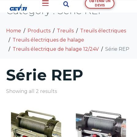
OBTENIR UN
DEVIS
Category :
Série REP
Home
Products
Treuils
Treuils électriques
Treuils électriques de halage
Treuils électrique de halage 12/24V
Série REP
Série REP
Showing all 2 results