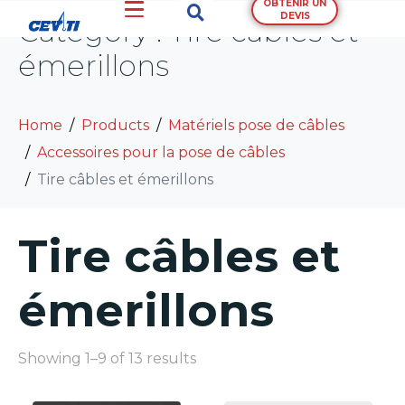
OBTENIR UN
DEVIS
Category :
Tire câbles et
émerillons
Home
Products
Matériels pose de câbles
Accessoires pour la pose de câbles
Tire câbles et émerillons
Tire câbles et
émerillons
Showing 1–9 of 13 results