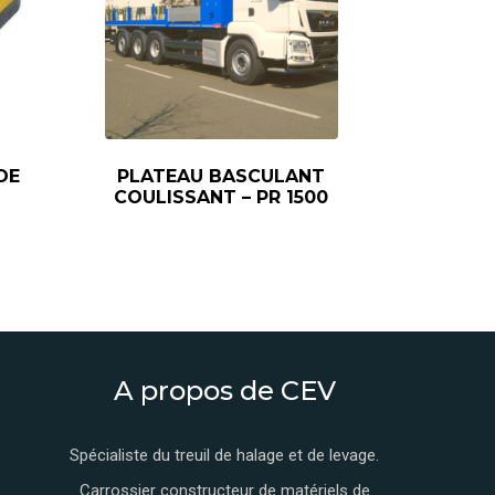
DE
PLATEAU BASCULANT
COULISSANT – PR 1500
A propos de CEV
Spécialiste du treuil de halage et de levage.
Carrossier constructeur de matériels de