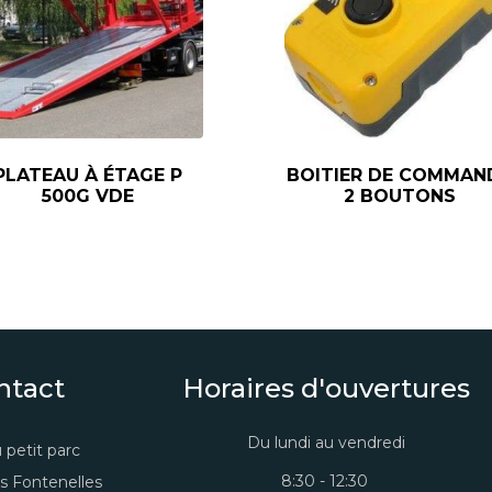
PLATEAU À ÉTAGE P
BOITIER DE COMMAN
500G VDE
2 BOUTONS
ntact
Horaires d'ouvertures
Du lundi au vendredi
 petit parc
8:30 - 12:30
s Fontenelles