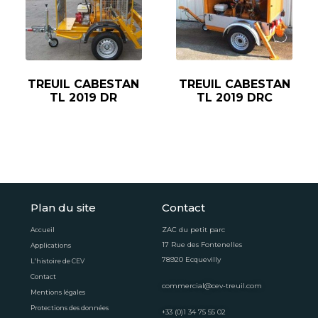
TREUIL CABESTAN
TREUIL CABESTAN
TL 2019 DR
TL 2019 DRC
Plan du site
Contact
ZAC du petit parc
Accueil
17 Rue des Fontenelles
Applications
78920 Ecquevilly
L'histoire de CEV
Contact
commercial@cev-treuil.com
Mentions légales
Protections des données
+33 (0)1 34 75 55 02