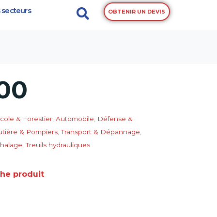
 secteurs
OBTENIR UN DEVIS
00
cole & Forestier
,
Automobile
,
Défense &
utière & Pompiers
,
Transport & Dépannage
,
 halage
,
Treuils hydrauliques
che produit