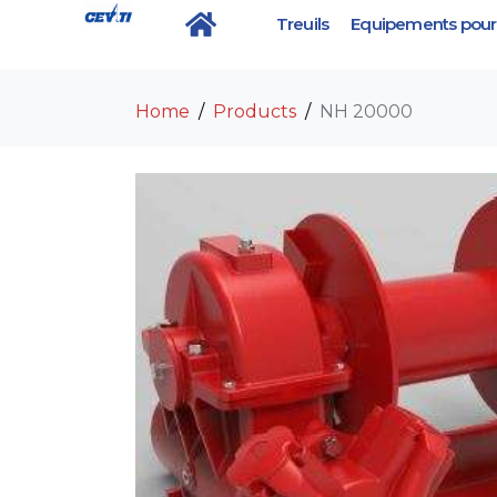
Treuils
Equipements pour 
NH 20000
Home
Products
NH 20000