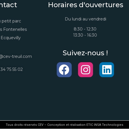
ntact
Horaires d'ouvertures
Du lundi au vendredi
 petit parc
8:30 - 12:30
s Fontenelles
13:30 - 16:30
Ecquevilly
Suivez-nous !
@cev-treuil.com
 34 75 55 02
Tous droits réservés CEV – Conception et réalisation ETIC INSA Technologies