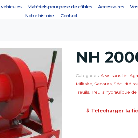
véhicules
Matériels pour pose de câbles
Accessoires
Vos
Notre histoire
Contact
NH 200
Categories:
A vis sans fin
,
Agri
Militaire
,
Secours, Sécurité ro
Treuils
,
Treuils hydraulique de
⇩ Télécharger la fi