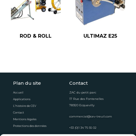
ROD & ROLL
ULTIMAZ E25
Plan du site
Contact
ZAC du petit parc
Accueil
17 Rue des Fontenelles
Applications
78920 Ecquevilly
L'histoire de CEV
Contact
commercial@cev-treuil.com
Mentions légales
Protections des données
+33 (0)1 34 75 55 02