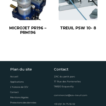
MICROJET PR196 –
TREUIL PSW 10- 8
PRM196
Plan du site
Contact
ZAC du petit parc
Accueil
17 Rue des Fontenelles
Applications
78920 Ecquevilly
L'histoire de CEV
Contact
commercial@cev-treuil.com
Mentions légales
Protections des données
+33 (0)1 34 75 55 02