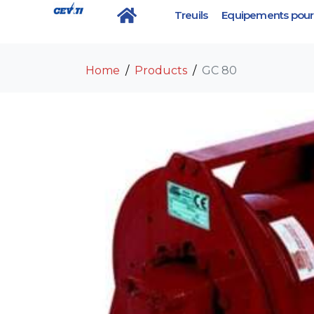
Treuils
Equipements pour 
GC 80
Home
Products
GC 80