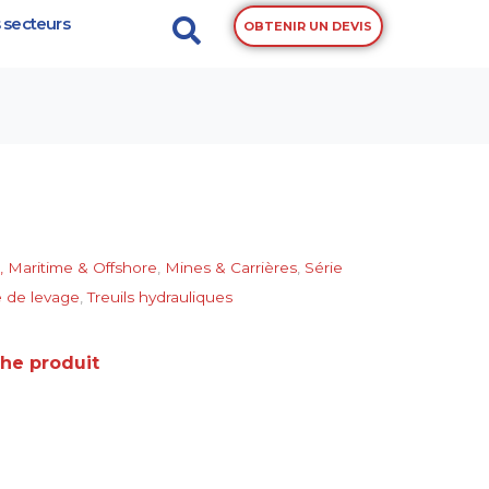
 secteurs
OBTENIR UN DEVIS
l, Maritime & Offshore
,
Mines & Carrières
,
Série
e de levage
,
Treuils hydrauliques
che produit