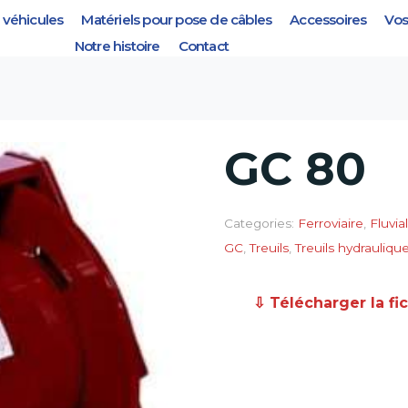
véhicules
Matériels pour pose de câbles
Accessoires
Vos
Notre histoire
Contact
GC 80
Categories:
Ferroviaire
,
Fluvia
GC
,
Treuils
,
Treuils hydrauliqu
⇩ Télécharger la fi