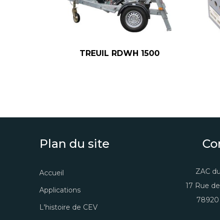
TREUIL RDWH 1500
Plan du site
Co
ZAC du
Accueil
17 Rue de
Applications
78920 
L'histoire de CEV