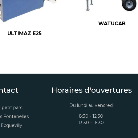
WATUCAB
ULTIMAZ E25
ntact
Horaires d'ouvertures
Du lundi au vendredi
 petit parc
8:30 - 12:30
s Fontenelles
13:30 - 16:30
Ecquevilly