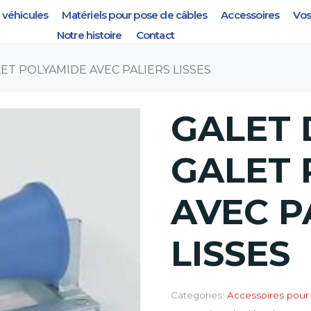
véhicules
Matériels pour pose de câbles
Accessoires
Vos
ET POLYAMIDE AVEC PALIER
Notre histoire
Contact
LET POLYAMIDE AVEC PALIERS LISSES
GALET 
GALET 
AVEC P
LISSES
Categories:
Accessoires pour 