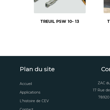
TREUIL PSW 10- 13
T
Plan du site
Co
ZAC du
Accueil
17 Rue de
Applications
78920 
L'histoire de CEV
Contact