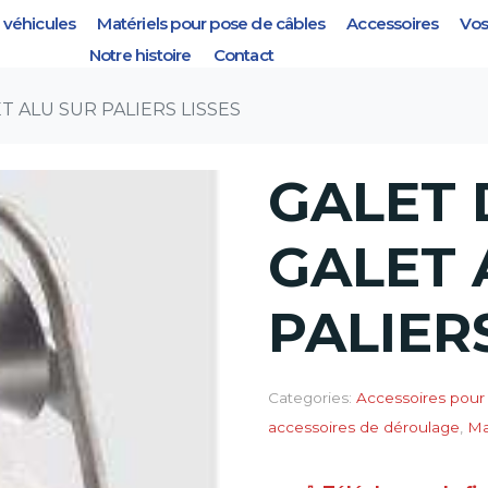
véhicules
Matériels pour pose de câbles
Accessoires
Vos
 ALU SUR PALIERS LISSES
Notre histoire
Contact
T ALU SUR PALIERS LISSES
GALET 
GALET 
PALIERS
Categories:
Accessoires pour 
accessoires de déroulage
,
Ma