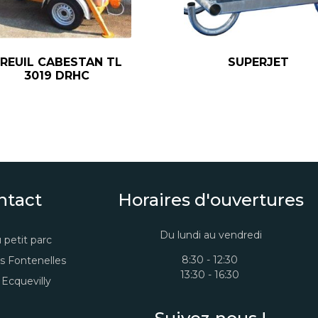
REUIL CABESTAN TL
SUPERJET
3019 DRHC
ntact
Horaires d'ouvertures
Du lundi au vendredi
 petit parc
8:30 - 12:30
s Fontenelles
13:30 - 16:30
Ecquevilly