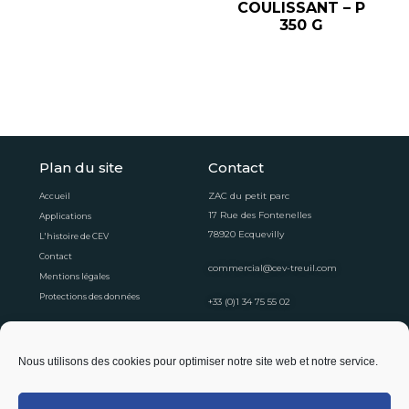
COULISSANT – P
350 G
Plan du site
Contact
ZAC du petit parc
Accueil
17 Rue des Fontenelles
Applications
78920 Ecquevilly
L'histoire de CEV
Contact
commercial@cev-treuil.com
Mentions légales
Protections des données
+33 (0)1 34 75 55 02
Horaires d'ouvertures
Nous utilisons des cookies pour optimiser notre site web et notre service.
Du lundi au vendredi
8:30 - 12:30
13:30 - 16:30