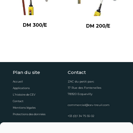
DM 300/E
DM 200/E
Plan du site
Contact
ZAC du petit parc
Accueil
17 Rue des Fontenelles
Applications
78920 Ecquevilly
L'histoire de CEV
Contact
commercial@cev-treuil.com
Mentions légales
Protections des données
+33 (0)1 34 75 55 02