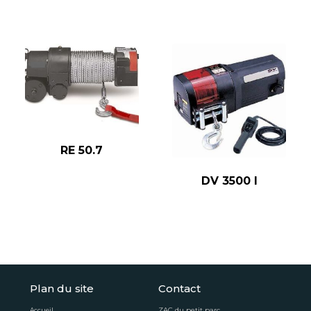
RE 50.7
DV 3500 I
Plan du site
Contact
ZAC du petit parc
Accueil