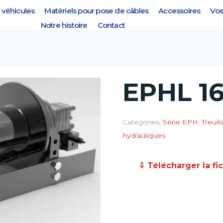
véhicules
Matériels pour pose de câbles
Accessoires
Vos
Notre histoire
Contact
EPHL 1
Categories:
Série EPH
,
Treuils
hydrauliques
⇩ Télécharger la fi