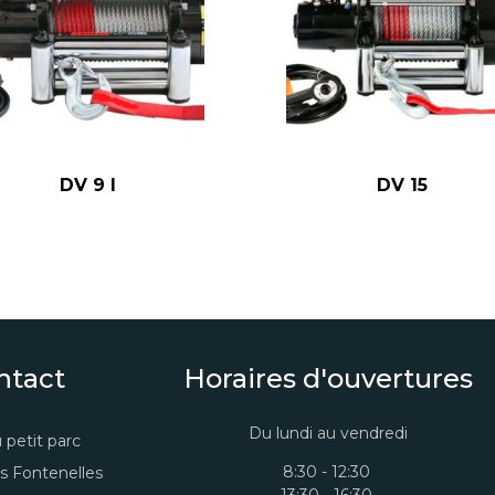
DV 9 I
DV 15
ntact
Horaires d'ouvertures
Du lundi au vendredi
 petit parc
8:30 - 12:30
s Fontenelles
13:30 - 16:30