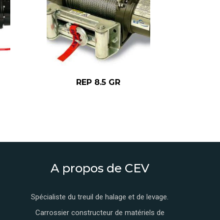
REP 8.5 GR
A propos de CEV
Spécialiste du treuil de halage et de levage.
Carrossier constructeur de matériels de