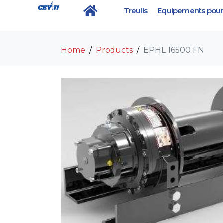
Treuils
Equipements pour 
EPHL 16500 FN
Home
Products
EPHL 16500 FN