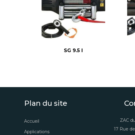
SG 9.5 I
Plan du site
Co
ZAC du
Accueil
17 Rue de
Applications