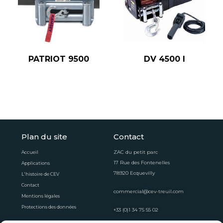
PATRIOT 9500
DV 4500 I
Plan du site
Contact
ZAC du petit parc
Accueil
17 Rue des Fontenelles
Applications
78920 Ecquevilly
L'histoire de CEV
Contact
commercial@cev-treuil.com
Mentions légales
Protections des données
+33 (0)1 34 75 55 02