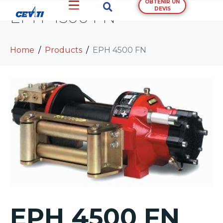
OBTENIR UN
DEVIS
EPH 4500 FN
Home
Products
EPH 4500 FN
EPH 4500 FN