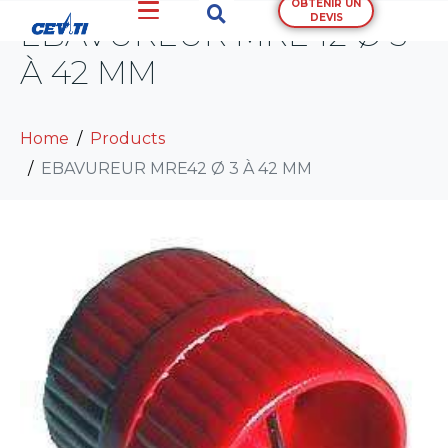
OBTENIR UN
DEVIS
EBAVUREUR MRE42 Ø 3
À 42 MM
Home
Products
EBAVUREUR MRE42 Ø 3 À 42 MM