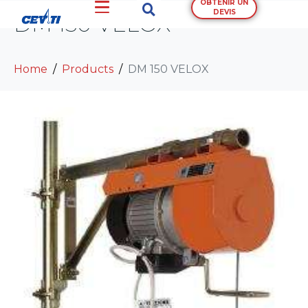
OBTENIR UN
DEVIS
DM 150 VELOX
Home
Products
DM 150 VELOX