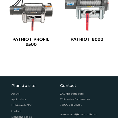
PATRIOT PROFIL
PATRIOT 8000
9500
Plan du site
Contact
ZAC du petit parc
Accueil
17 Rue des Fontenelles
Applications
78920 Ecquevilly
L'histoire de CEV
Contact
commercial@cev-treuil.com
Mentions légales