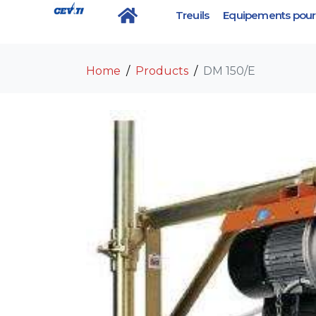
Treuils
Equipements pour 
DM 150/E
Home
Products
DM 150/E