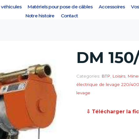
véhicules
Matériels pour pose de câbles
Accessoires
Vos
Notre histoire
Contact
DM 150
Categories:
BTP
,
Loisirs
,
Mines
électrique de levage 220/40
levage
⇩ Télécharger la fi