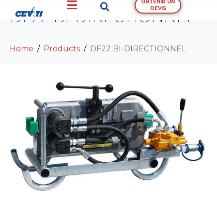
OBTENIR UN
DEVIS
DF22 BI-DIRECTIONNEL
Home
Products
DF22 BI-DIRECTIONNEL