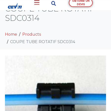
OBTENIR UN
DEVIS
COUPE TUBE ROTATIF
SDC0314
Home
Products
COUPE TUBE ROTATIF SDC0314