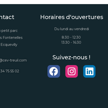
ntact
Horaires d'ouvertures
Du lundi au vendredi
 petit parc
8:30 - 12:30
s Fontenelles
13:30 - 16:30
Ecquevilly
Suivez-nous !
@cev-treuil.com
 34 75 55 02