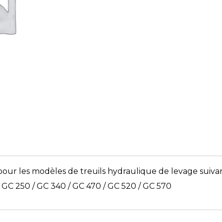
our les modèles de treuils hydraulique de levage suivan
/ GC 250 / GC 340 / GC 470 / GC 520 / GC 570