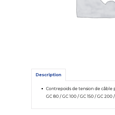
Description
Contrepoids de tension de câble p
GC 80 / GC 100 / GC 150 / GC 200 