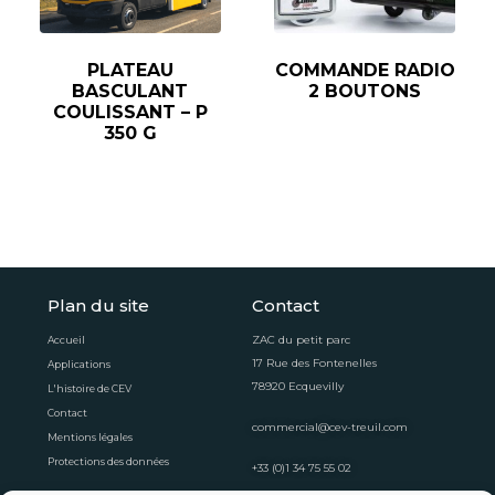
PLATEAU
COMMANDE RADIO
BASCULANT
2 BOUTONS
COULISSANT – P
350 G
Plan du site
Contact
ZAC du petit parc
Accueil
17 Rue des Fontenelles
Applications
78920 Ecquevilly
L'histoire de CEV
Contact
commercial@cev-treuil.com
Mentions légales
Protections des données
+33 (0)1 34 75 55 02