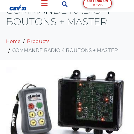
OBTENIR UN
DEVIS
COMMANDE RADIO 4
BOUTONS + MASTER
Home
Products
COMMANDE RADIO 4 BOUTONS + MASTER